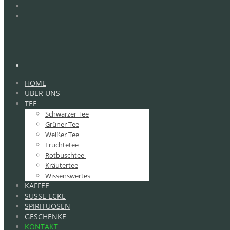
HOME
ÜBER UNS
TEE
Schwarzer Tee
Grüner Tee
Weißer Tee
Früchtetee
Rotbuschtee
Kräutertee
Wissenswertes
KAFFEE
SÜSSE ECKE
SPIRITUOSEN
GESCHENKE
KONTAKT